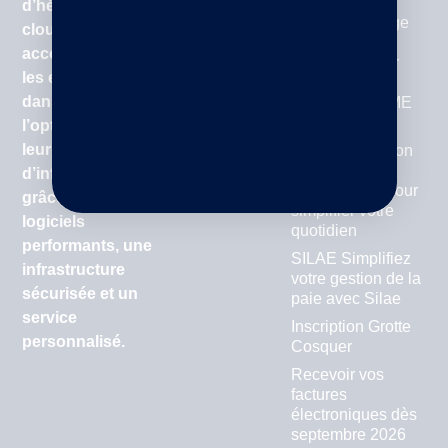
d’hébergement
Intégrateur Sage
cloud,
100 : solutions
accompagnant
logicielles pour
les entreprises
optimiser la
dans
gestion des PME
et TPE
l’optimisation de
leur système
Silae : la solution
de paie et RH
d’information
collaborative pour
grâce à des
simplifier votre
logiciels
quotidien
performants, une
SILAE Simplifiez
infrastructure
votre gestion de la
sécurisée et un
paie avec Silae
service
Inscription Grotte
personnalisé.
Cosquer
Recevoir vos
factures
électroniques dès
septembre 2026