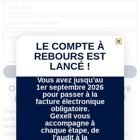
LE COMPTE À
REBOURS EST
LANCÉ !
Envoyer
Vous avez jusqu’au
1er septembre 2026
Optimisez la gestion de votre
pour passer à la
point de vente avec Gexell
facture électronique
obligatoire.
Gagnez en efficacité et simplifiez vos opérations
Gexell vous
quotidiennes grâce à notre solution innovante “Point de
accompagne à
Vente”. Pensée pour répondre aux besoins des
chaque étape, de
commerçants et des enseignes multi-sites, cette solution
l’audit à la