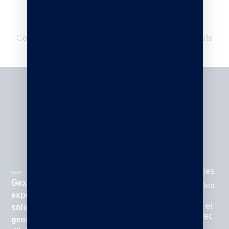
Synchronisation omnicanal
Coordonnez vos ventes physiques et en ligne en toute
simplicité.
Webinar
Cookies et
données
Contact
Mentions légales
Gexell est un
Gestion des notes
expert en
de frais : une
solution simple et
solutions de
automatisée avec
gestion et
N2F