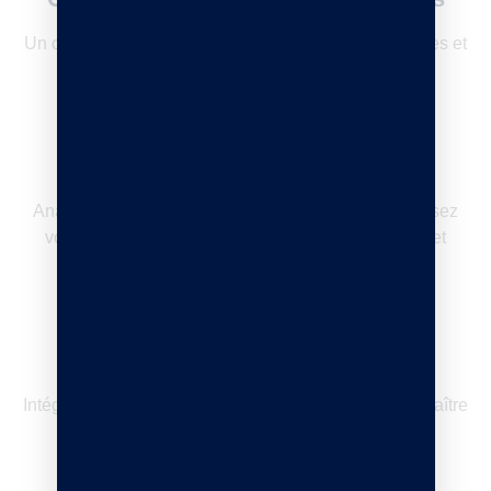
Un outil ergonomique pour des encaissements rapides et
fluides.
Suivi en temps réel
Analysez vos performances commerciales et optimisez
vos décisions grâce à des tableaux de bord clairs et
détaillés.
Fidélisation client
Intégrez des programmes de fidélité pour mieux connaître
et satisfaire vos clients.